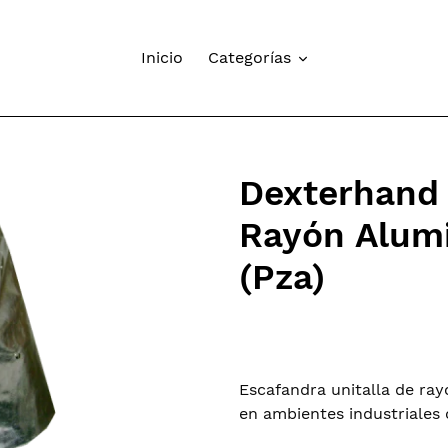
Inicio
Categorías
Dexterhand
Rayón Alumi
(Pza)
Regular
price
Adding
product
Escafandra unitalla de ra
to
en ambientes industriales
your